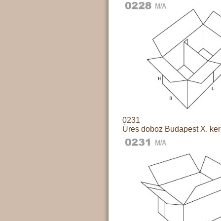
0231
Üres doboz Budapest X. ker