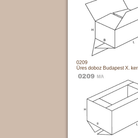
0209
Üres doboz Budapest X. ker