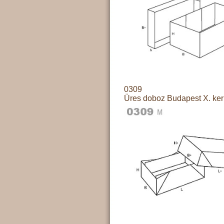
0309
Üres doboz Budapest X. ker