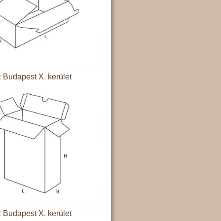
 Budapest X. kerület
 Budapest X. kerület