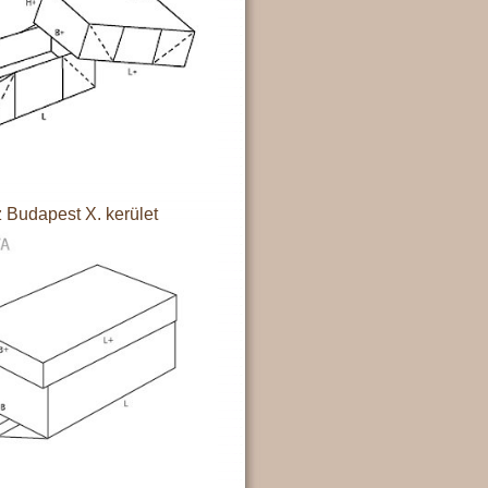
 Budapest X. kerület