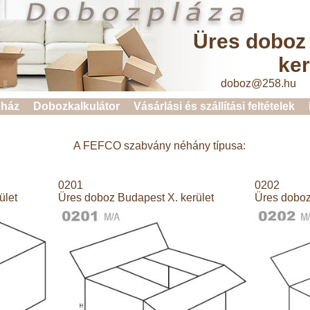
Üres doboz
ker
doboz@258.hu 
ház
Dobozkalkulátor
Vásárlási és szállítási feltételek
A FEFCO szabvány néhány típusa:
0201
0202
ület
Üres doboz Budapest X. kerület
Üres doboz