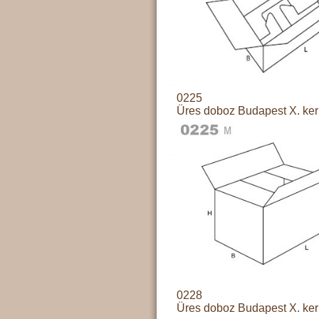
0225
Üres doboz Budapest X. ker
0228
Üres doboz Budapest X. ker