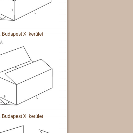
 Budapest X. kerület
 Budapest X. kerület