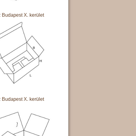
 Budapest X. kerület
 Budapest X. kerület