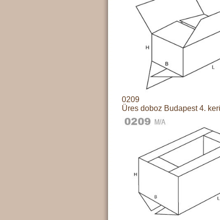
0209
Üres doboz Budapest 4. ker