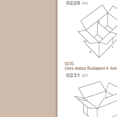
0231
Üres doboz Budapest 4. ker