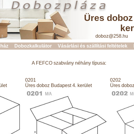
Üres doboz
ker
doboz@258.hu 
ház
Dobozkalkulátor
Vásárlási és szállítási feltételek
A FEFCO szabvány néhány típusa:
0201
0202
ület
Üres doboz Budapest 4. kerület
Üres doboz