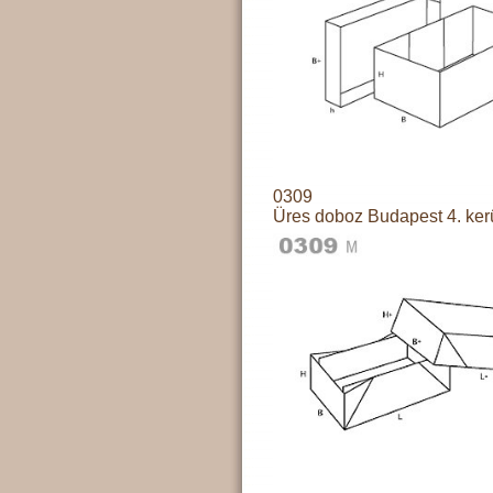
0309
Üres doboz Budapest 4. ker