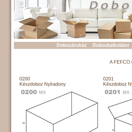
Dobozáruház
Dobozkalkulátor
A FEFCO sz
0200
0201
Készdoboz Nyíradony
Készdoboz N