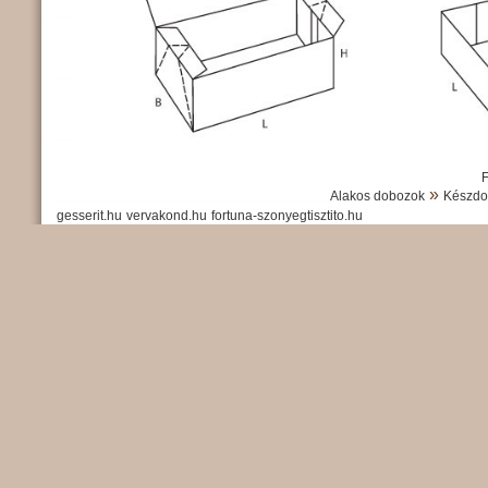
»
Alakos dobozok
Készdo
gesserit.hu
vervakond.hu
fortuna-szonyegtisztito.hu