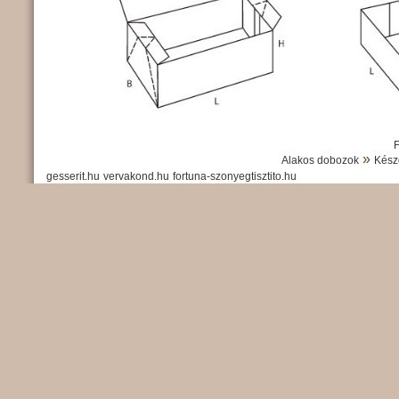
»
Alakos dobozok
Kész
gesserit.hu
vervakond.hu
fortuna-szonyegtisztito.hu