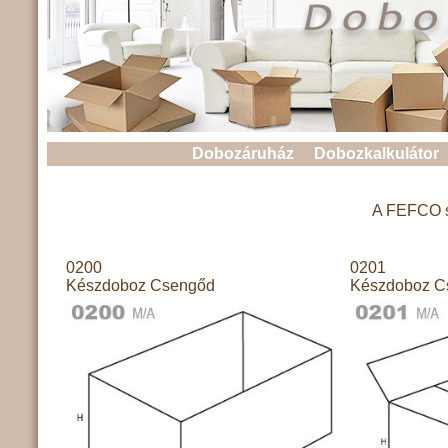
Dobozáruház
Dobozkalkulátor
A FEFCO sz
0200
0201
Készdoboz Csengőd
Készdoboz C