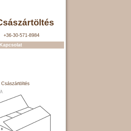
sászártöltés
+36-30-571-8984
Kapcsolat
Császártöltés