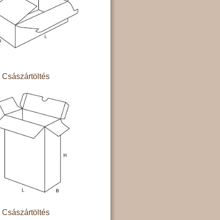
Császártöltés
Császártöltés