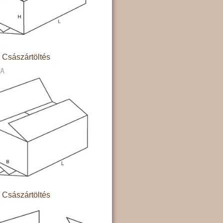
Császártöltés
Császártöltés