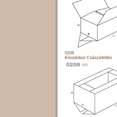
0209
Készdoboz Császártöltés