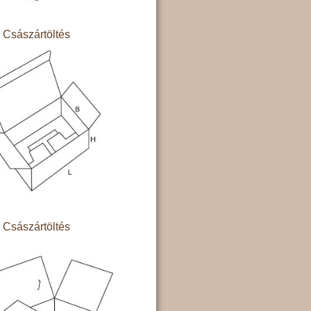
Császártöltés
Császártöltés