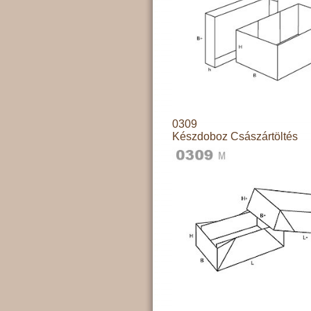
0309
Készdoboz Császártöltés