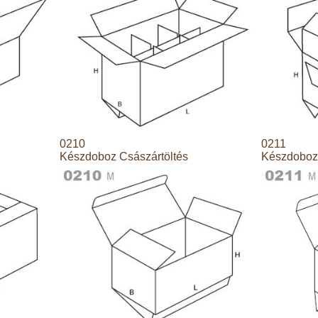
0210
0211
Készdoboz Császártöltés
Készdoboz 