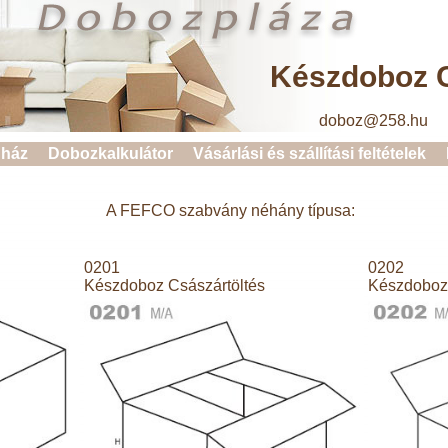
Készdoboz C
doboz@258.hu 
ház
Dobozkalkulátor
Vásárlási és szállítási feltételek
A FEFCO szabvány néhány típusa:
0201
0202
Készdoboz Császártöltés
Készdoboz 