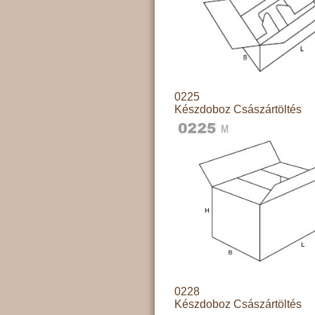
0225
Készdoboz Császártöltés
0228
Készdoboz Császártöltés