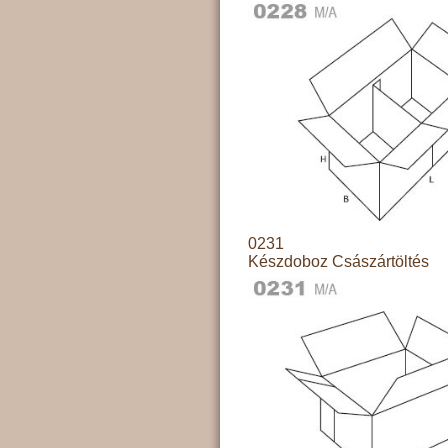
0231
Készdoboz Császártöltés