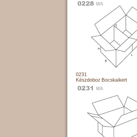
0231
Készdoboz Bocskaikert