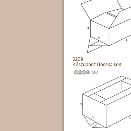
0209
Készdoboz Bocskaikert