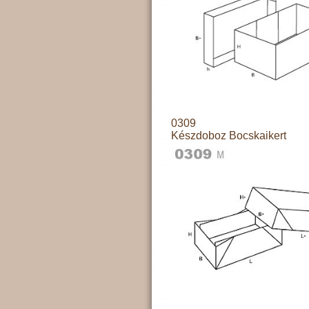
0309
Készdoboz Bocskaikert