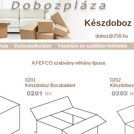
Készdoboz 
doboz@258.hu 
ház
Dobozkalkulátor
Vásárlási és szállítási feltételek
A FEFCO szabvány néhány típusa:
0201
0202
Készdoboz Bocskaikert
Készdoboz 