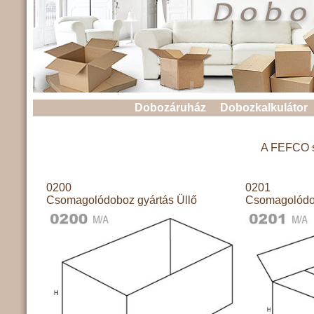
Dobozáruház
Dobozkalkulátor
A FEFCO sz
0200
0201
Csomagolódoboz gyártás Üllő
Csomagolódob