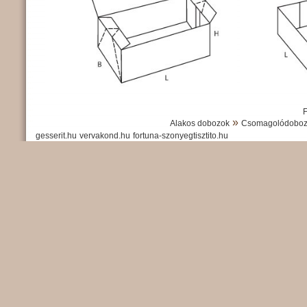
»
Alakos dobozok
Csomagolódoboz 
gesserit.hu
vervakond.hu
fortuna-szonyegtisztito.hu