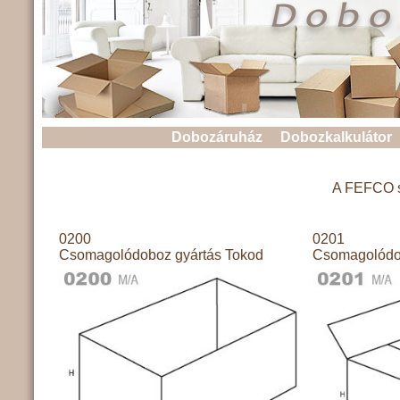
Dobozáruház
Dobozkalkulátor
A FEFCO sz
0200
0201
Csomagolódoboz gyártás Tokod
Csomagolódo