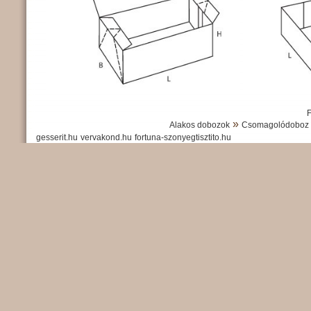
»
Alakos dobozok
Csomagolódoboz 
gesserit.hu
vervakond.hu
fortuna-szonyegtisztito.hu