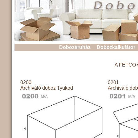
Dobozáruház
Dobozkalkulátor
A FEFCO sz
0200
0201
Archiváló doboz Tyukod
Archiváló do