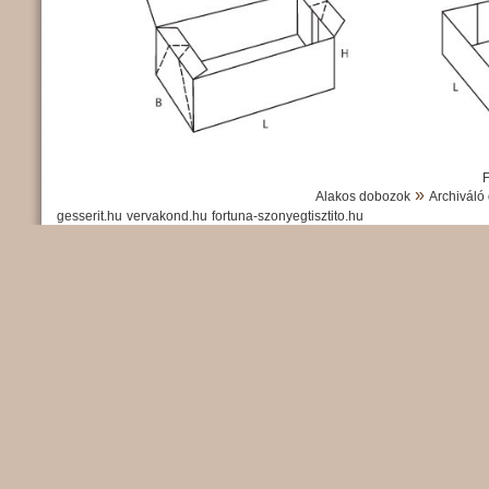
»
Alakos dobozok
Archiváló
gesserit.hu
vervakond.hu
fortuna-szonyegtisztito.hu