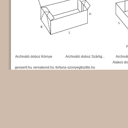
Archiváló doboz Környe
Archiváló doboz Szárlig...
Archivá
Alakos d
gesserit.hu
vervakond.hu
fortuna-szonyegtisztito.hu