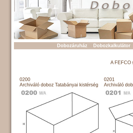
Dobozáruház
Dobozkalkulátor
A FEFCO sz
0200
0201
Archiváló doboz Tatabányai kistérség
Archiváló dob