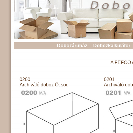
Dobozáruház
Dobozkalkulátor
A FEFCO sz
0200
0201
Archiváló doboz Öcsöd
Archiváló do