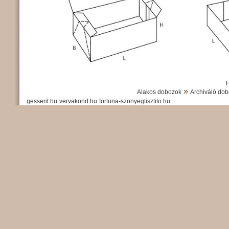
»
Alakos dobozok
Archiváló do
gesserit.hu
vervakond.hu
fortuna-szonyegtisztito.hu