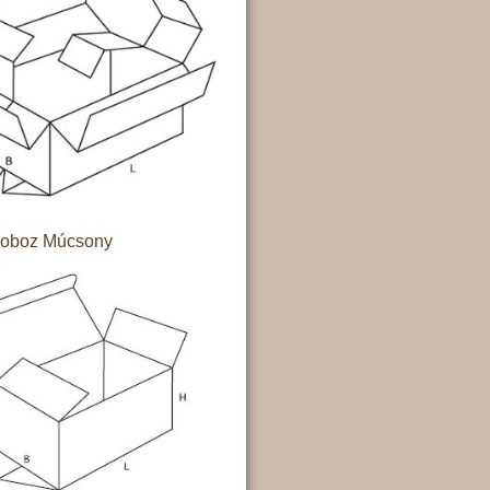
doboz Múcsony