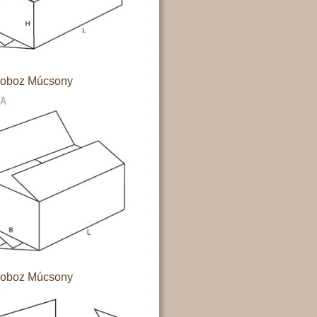
doboz Múcsony
doboz Múcsony