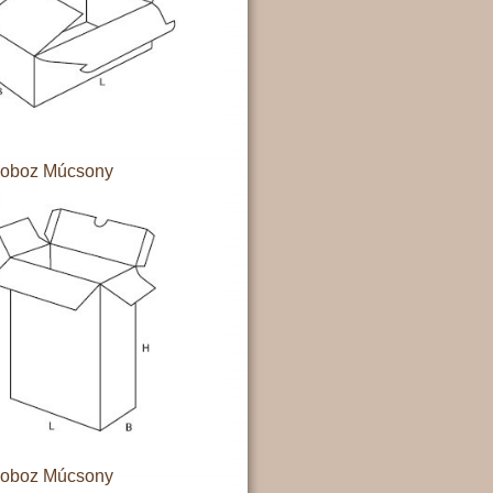
doboz Múcsony
doboz Múcsony