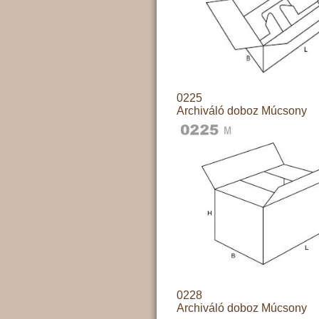
0225
Archiváló doboz Múcsony
0228
Archiváló doboz Múcsony