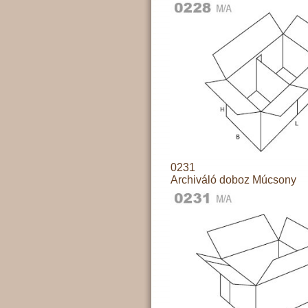
0231
Archiváló doboz Múcsony