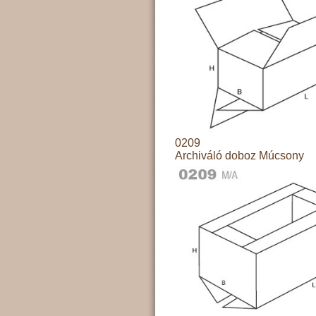
0209
Archiváló doboz Múcsony