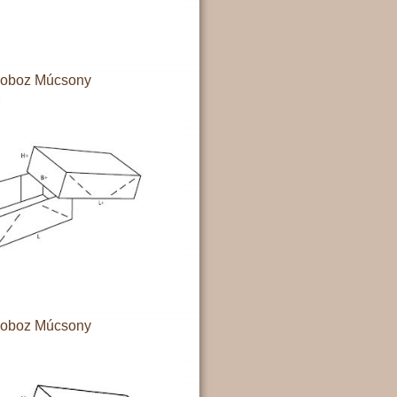
doboz Múcsony
doboz Múcsony