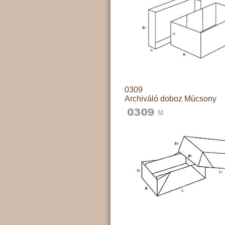
0309
Archiváló doboz Múcsony