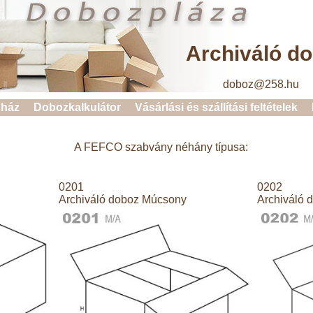
Archiváló d
doboz@258.hu 
ház
Dobozkalkulátor
Vásárlási és szállítási feltételek
A FEFCO szabvány néhány típusa:
0201
0202
Archiváló doboz Múcsony
Archiváló 