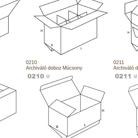
0210
0211
Archiváló doboz Múcsony
Archiváló 