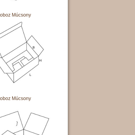
doboz Múcsony
doboz Múcsony