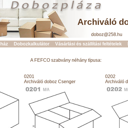
Archiváló d
doboz@258.hu 
ház
Dobozkalkulátor
Vásárlási és szállítási feltételek
A FEFCO szabvány néhány típusa:
0201
0202
Archiváló doboz Csenger
Archiváló 