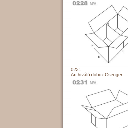
0231
Archiváló doboz Csenger