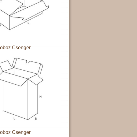
doboz Csenger
doboz Csenger