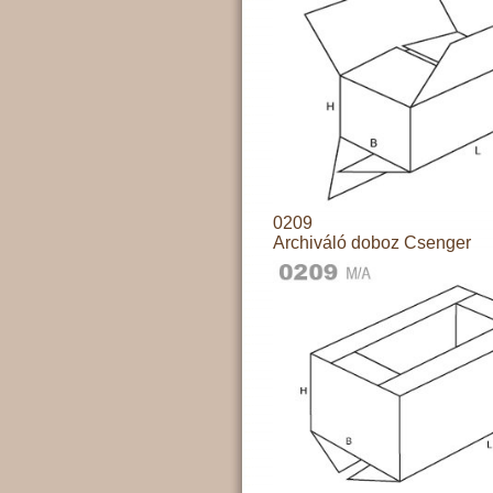
0209
Archiváló doboz Csenger