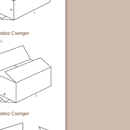
doboz Csenger
doboz Csenger