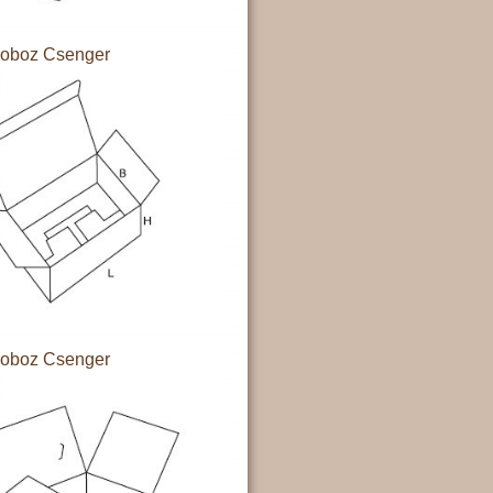
doboz Csenger
doboz Csenger