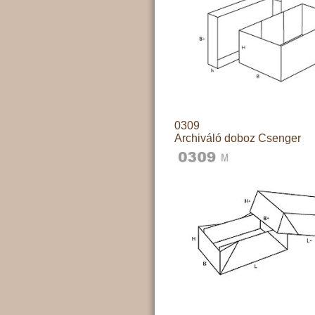
0309
Archiváló doboz Csenger